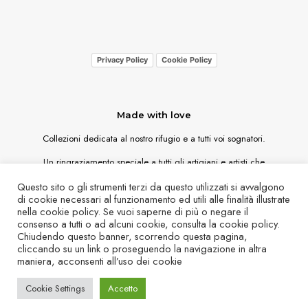
Privacy Policy
Cookie Policy
Made with love
Collezioni dedicata al nostro rifugio e a tutti voi sognatori.
Un ringraziamento speciale a tutti gli artigiani e artisti che
collaborano con noi
Questo sito o gli strumenti terzi da questo utilizzati si avvalgono
di cookie necessari al funzionamento ed utili alle finalità illustrate
nella cookie policy. Se vuoi saperne di più o negare il
consenso a tutti o ad alcuni cookie, consulta la cookie policy.
Chiudendo questo banner, scorrendo questa pagina,
cliccando su un link o proseguendo la navigazione in altra
maniera, acconsenti all’uso dei cookie
© 2026 Shop Rifugio Quinto Alpini. All Rights Reserved.
Cookie Settings
Accetto
Condizioni generali di vendita
Pagamenti, spedizioni e resi