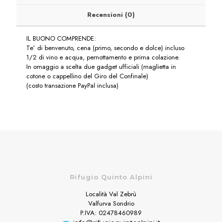
Recensioni (0)
IL BUONO COMPRENDE:
Te’ di benvenuto, cena (primo, secondo e dolce) incluso
1/2 di vino e acqua, pernottamento e prima colazione.
In omaggio a scelta due gadget ufficiali (maglietta in
cotone o cappellino del Giro del Confinale)
(costo transazione PayPal inclusa)
Rifugio Quinto Alpini
Località Val Zebrù
Valfurva Sondrio
P.IVA: 02478460989