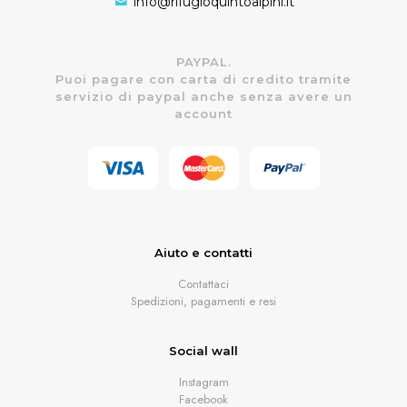
info@rifugioquintoalpini.it
PAYPAL.
Puoi pagare con carta di credito tramite
servizio di paypal anche senza avere un
account
Aiuto e contatti
Contattaci
Spedizioni, pagamenti e resi
Social wall
Instagram
Facebook